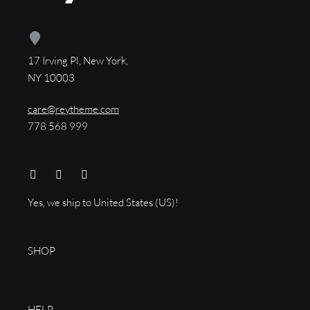
17 Irving Pl, New York,
NY 10003
care@reytheme.com
778 568 999
Yes, we ship to
United States (US)
!
SHOP
HELP