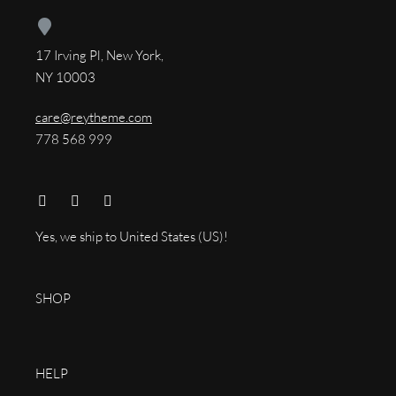
17 Irving Pl, New York,
NY 10003
care@reytheme.com
778 568 999
Yes, we ship to
United States (US)
!
SHOP
HELP