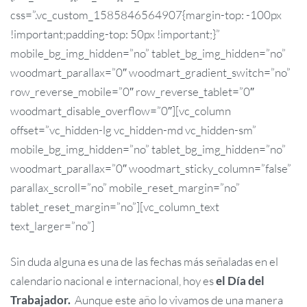
css=”.vc_custom_1585846564907{margin-top: -100px
!important;padding-top: 50px !important;}”
mobile_bg_img_hidden=”no” tablet_bg_img_hidden=”no”
woodmart_parallax=”0″ woodmart_gradient_switch=”no”
row_reverse_mobile=”0″ row_reverse_tablet=”0″
woodmart_disable_overflow=”0″][vc_column
offset=”vc_hidden-lg vc_hidden-md vc_hidden-sm”
mobile_bg_img_hidden=”no” tablet_bg_img_hidden=”no”
woodmart_parallax=”0″ woodmart_sticky_column=”false”
parallax_scroll=”no” mobile_reset_margin=”no”
tablet_reset_margin=”no”][vc_column_text
text_larger=”no”]
Sin duda alguna es una de las fechas más señaladas en el
calendario nacional e internacional, hoy es
el Día del
Trabajador.
Aunque este año lo vivamos de una manera