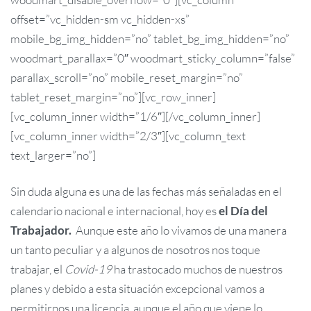
offset=”vc_hidden-sm vc_hidden-xs”
mobile_bg_img_hidden=”no” tablet_bg_img_hidden=”no”
woodmart_parallax=”0″ woodmart_sticky_column=”false”
parallax_scroll=”no” mobile_reset_margin=”no”
tablet_reset_margin=”no”][vc_row_inner]
[vc_column_inner width=”1/6″][/vc_column_inner]
[vc_column_inner width=”2/3″][vc_column_text
text_larger=”no”]
Sin duda alguna es una de las fechas más señaladas en el
calendario nacional e internacional, hoy es
el Día del
Trabajador.
Aunque este año lo vivamos de una manera
un tanto peculiar y a algunos de nosotros nos toque
trabajar, el
Covid-19
ha trastocado muchos de nuestros
planes y debido a esta situación excepcional vamos a
permitirnos una licencia, aunque el año que viene lo