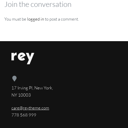
Join the conversation
You must be
logged in
to post a comment.
17 Irving Pl, New York,
NY 10003
care@reytheme.com
778 568 999