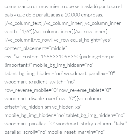
comenzando un movimiento que se trasladó por todo el
país y que dejó paralizadas a 10.000 empresas.
[/vc_column_text][/vc_column_inner][vc_column_inner
width=”1/6″][/vc_column_inner][/vc_row_inner]
[/vc_column][/vc_row][vc_row equal_height=”yes”
content_placement=”middle”
css=”.vc_custom_1588331096350{padding-top: px
!important;}” mobile_bg_img_hidden=”no”
tablet_bg_img_hidden=”no” woodmart_parallax=”0″
woodmart_gradient_switch=”no”
row_reverse_mobile=”0″ row_reverse_tablet=”0″
woodmart_disable_overflow=”0″][vc_column
offset=”vc_hidden-sm vc_hidden-xs”
mobile_bg_img_hidden=”no” tablet_bg_img_hidden=”no”
woodmart_parallax=”0″ woodmart_sticky_column=”false”
parallax_scroll=”no” mobile_reset_margin=”no”