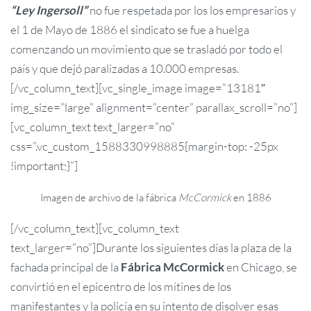
“Ley Ingersoll”
no fue respetada por los los empresarios y
el 1 de Mayo de 1886 el sindicato se fue a huelga
comenzando un movimiento que se trasladó por todo el
país y que dejó paralizadas a 10.000 empresas.
[/vc_column_text][vc_single_image image=”13181″
img_size=”large” alignment=”center” parallax_scroll=”no”]
[vc_column_text text_larger=”no”
css=”.vc_custom_1588330998885{margin-top: -25px
!important;}”]
Imagen de archivo de la fábrica
McCormick
en 1886
[/vc_column_text][vc_column_text
text_larger=”no”]Durante los siguientes días la plaza de la
fachada principal de la
Fábrica McCormick
en Chicago, se
convirtió en el epicentro de los mítines de los
manifestantes y la policía en su intento de disolver esas