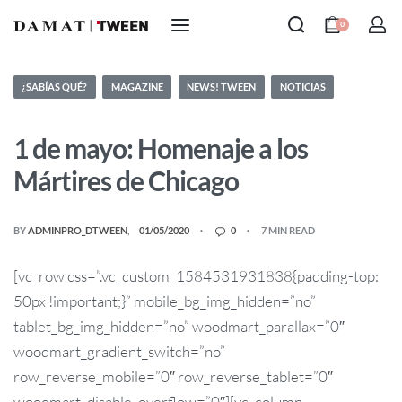
0
¿SABÍAS QUÉ?
MAGAZINE
NEWS! TWEEN
NOTICIAS
1 de mayo: Homenaje a los
Mártires de Chicago
BY
ADMINPRO_DTWEEN
01/05/2020
0
7 MIN READ
[vc_row css=”.vc_custom_1584531931838{padding-top:
50px !important;}” mobile_bg_img_hidden=”no”
tablet_bg_img_hidden=”no” woodmart_parallax=”0″
woodmart_gradient_switch=”no”
row_reverse_mobile=”0″ row_reverse_tablet=”0″
woodmart_disable_overflow=”0″][vc_column