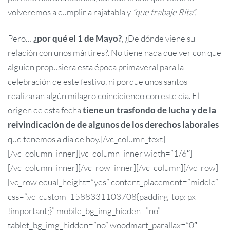
volveremos a cumplir a rajatabla y
“que trabaje Rita”.
Pero…
¿por qué el 1 de Mayo?
, ¿De dónde viene su
relación con unos mártires?. No tiene nada que ver con que
alguien propusiera esta época primaveral para la
celebración de este festivo, ni porque unos santos
realizaran algún milagro coincidiendo con este día. El
origen de esta fecha
tiene un trasfondo de lucha y de la
reivindicación de de algunos de los derechos laborales
que tenemos a día de hoy.[/vc_column_text]
[/vc_column_inner][vc_column_inner width=”1/6″]
[/vc_column_inner][/vc_row_inner][/vc_column][/vc_row]
[vc_row equal_height=”yes” content_placement=”middle”
css=”.vc_custom_1588331103708{padding-top: px
!important;}” mobile_bg_img_hidden=”no”
tablet_bg_img_hidden=”no” woodmart_parallax=”0″