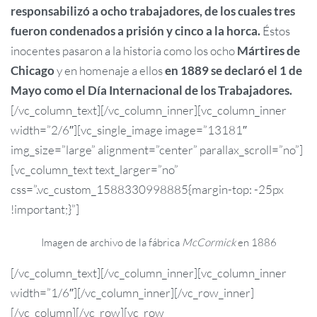
responsabilizó a ocho trabajadores, de los cuales tres
fueron condenados a prisión y cinco a la horca.
Éstos
inocentes pasaron a la historia como los ocho
Mártires de
Chicago
y en homenaje a ellos
en 1889 se declaró el 1 de
Mayo como el Día Internacional de los Trabajadores.
[/vc_column_text][/vc_column_inner][vc_column_inner
width=”2/6″][vc_single_image image=”13181″
img_size=”large” alignment=”center” parallax_scroll=”no”]
[vc_column_text text_larger=”no”
css=”.vc_custom_1588330998885{margin-top: -25px
!important;}”]
Imagen de archivo de la fábrica
McCormick
en 1886
[/vc_column_text][/vc_column_inner][vc_column_inner
width=”1/6″][/vc_column_inner][/vc_row_inner]
[/vc_column][/vc_row][vc_row