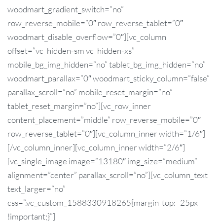
woodmart_gradient_switch=”no”
row_reverse_mobile=”0″ row_reverse_tablet=”0″
woodmart_disable_overflow=”0″][vc_column
offset=”vc_hidden-sm vc_hidden-xs”
mobile_bg_img_hidden=”no” tablet_bg_img_hidden=”no”
woodmart_parallax=”0″ woodmart_sticky_column=”false”
parallax_scroll=”no” mobile_reset_margin=”no”
tablet_reset_margin=”no”][vc_row_inner
content_placement=”middle” row_reverse_mobile=”0″
row_reverse_tablet=”0″][vc_column_inner width=”1/6″]
[/vc_column_inner][vc_column_inner width=”2/6″]
[vc_single_image image=”13180″ img_size=”medium”
alignment=”center” parallax_scroll=”no”][vc_column_text
text_larger=”no”
css=”.vc_custom_1588330918265{margin-top: -25px
!important;}”]