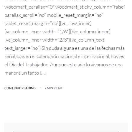
woodmart_parallax=”0″ woodmart_sticky_column=”false”
parallax_scroll=”no” mobile_reset_margin=”no”
tablet_reset_margin=”no”][vc_row_inner]
[vc_column_inner width=”1/6″][/vc_column_inner]
[vc_column_inner width=”2/3″][vc_column_text
text_larger=”no”] Sin duda alguna es una de las fechas más
señaladas en el calendario nacional e internacional, hoy es
el Día del Trabajador. Aunque este año lo vivamos de una
manera un tanto […]
CONTINUE READING
7 MIN READ