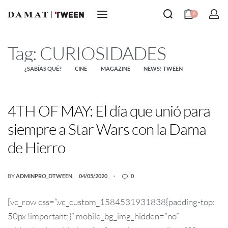
0
Tag:
CURIOSIDADES
¿SABÍAS QUÉ?
CINE
MAGAZINE
NEWS! TWEEN
4TH OF MAY: El día que unió para
siempre a Star Wars con la Dama
de Hierro
BY
ADMINPRO_DTWEEN
04/05/2020
0
[vc_row css=”.vc_custom_1584531931838{padding-top:
50px !important;}” mobile_bg_img_hidden=”no”