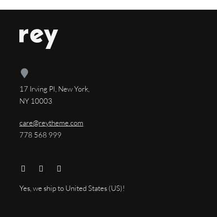
17 Irving Pl, New York,
NY 10003
care@reytheme.com
778 568 999
Yes, we ship to
United States (US)
!