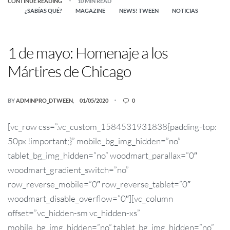
CONTINUE READING
10 MIN READ
¿SABÍAS QUÉ?
MAGAZINE
NEWS! TWEEN
NOTICIAS
1 de mayo: Homenaje a los
Mártires de Chicago
BY
ADMINPRO_DTWEEN
01/05/2020
0
[vc_row css=”.vc_custom_1584531931838{padding-top:
50px !important;}” mobile_bg_img_hidden=”no”
tablet_bg_img_hidden=”no” woodmart_parallax=”0″
woodmart_gradient_switch=”no”
row_reverse_mobile=”0″ row_reverse_tablet=”0″
woodmart_disable_overflow=”0″][vc_column
offset=”vc_hidden-sm vc_hidden-xs”
mobile_bg_img_hidden=”no” tablet_bg_img_hidden=”no”