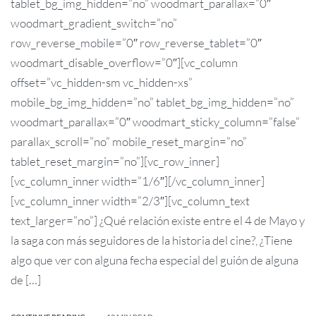
tablet_bg_img_hidden=”no” woodmart_parallax=”0″
woodmart_gradient_switch=”no”
row_reverse_mobile=”0″ row_reverse_tablet=”0″
woodmart_disable_overflow=”0″][vc_column
offset=”vc_hidden-sm vc_hidden-xs”
mobile_bg_img_hidden=”no” tablet_bg_img_hidden=”no”
woodmart_parallax=”0″ woodmart_sticky_column=”false”
parallax_scroll=”no” mobile_reset_margin=”no”
tablet_reset_margin=”no”][vc_row_inner]
[vc_column_inner width=”1/6″][/vc_column_inner]
[vc_column_inner width=”2/3″][vc_column_text
text_larger=”no”] ¿Qué relación existe entre el 4 de Mayo y
la saga con más seguidores de la historia del cine?, ¿Tiene
algo que ver con alguna fecha especial del guión de alguna
de […]