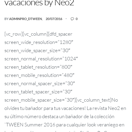
vacaciones by Neo2
BY
ADMINPRO_DTWEEN
20/07/2016
0
[vc_row][vc_column][dfd_spacer
screen_wide_resolution=”1280″
screen_wide_spacer_size=”30″
screen_normal_resolution=”1024″
screen_tablet_resolution=”800″
screen_mobile_resolution=”480″
screen_normal_spacer_size=”30″
screen_tablet_spacer_size=”30″
screen_mobile_spacer_size=”30″][vc_column_text]No
olvides tu bañador para tus vacaciones! La revista Neo2 en
su último número destaca un bañador de la colección
`TWEEN Summer 2016 para cualquier look veraniego en