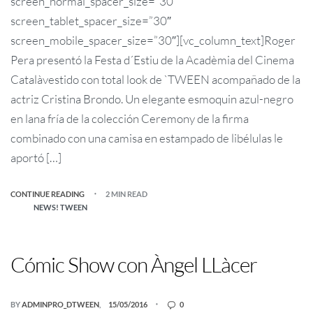
screen_normal_spacer_size=”30″
screen_tablet_spacer_size=”30″
screen_mobile_spacer_size=”30″][vc_column_text]Roger
Pera presentó la Festa d´Estiu de la Acadèmia del Cinema
Catalàvestido con total look de `TWEEN acompañado de la
actriz Cristina Brondo. Un elegante esmoquin azul-negro
en lana fría de la colección Ceremony de la firma
combinado con una camisa en estampado de libélulas le
aportó […]
CONTINUE READING
2 MIN READ
NEWS! TWEEN
Cómic Show con Àngel LLàcer
BY
ADMINPRO_DTWEEN
15/05/2016
0