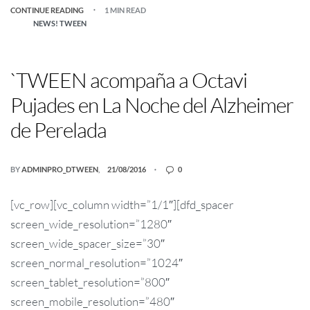
CONTINUE READING
1 MIN READ
NEWS! TWEEN
`TWEEN acompaña a Octavi
Pujades en La Noche del Alzheimer
de Perelada
BY
ADMINPRO_DTWEEN
21/08/2016
0
[vc_row][vc_column width=”1/1″][dfd_spacer
screen_wide_resolution=”1280″
screen_wide_spacer_size=”30″
screen_normal_resolution=”1024″
screen_tablet_resolution=”800″
screen_mobile_resolution=”480″