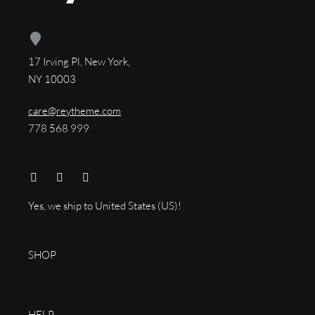
17 Irving Pl, New York,
NY 10003
care@reytheme.com
778 568 999
Yes, we ship to
United States (US)
!
SHOP
HELP