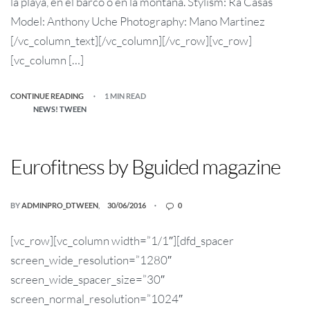
la playa, en el barco o en la montaña. Stylism: Ra Casas
Model: Anthony Uche Photography: Mano Martinez
[/vc_column_text][/vc_column][/vc_row][vc_row]
[vc_column […]
CONTINUE READING
1 MIN READ
NEWS! TWEEN
Eurofitness by Bguided magazine
BY
ADMINPRO_DTWEEN
30/06/2016
0
[vc_row][vc_column width=”1/1″][dfd_spacer
screen_wide_resolution=”1280″
screen_wide_spacer_size=”30″
screen_normal_resolution=”1024″