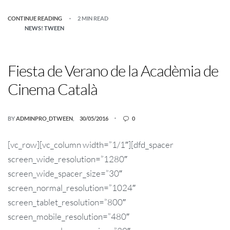
CONTINUE READING
2 MIN READ
NEWS! TWEEN
Fiesta de Verano de la Acadèmia de
Cinema Català
BY
ADMINPRO_DTWEEN
30/05/2016
0
[vc_row][vc_column width=”1/1″][dfd_spacer
screen_wide_resolution=”1280″
screen_wide_spacer_size=”30″
screen_normal_resolution=”1024″
screen_tablet_resolution=”800″
screen_mobile_resolution=”480″