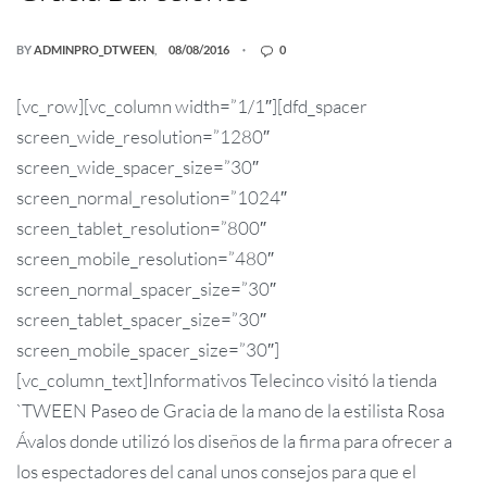
BY
ADMINPRO_DTWEEN
08/08/2016
0
[vc_row][vc_column width=”1/1″][dfd_spacer
screen_wide_resolution=”1280″
screen_wide_spacer_size=”30″
screen_normal_resolution=”1024″
screen_tablet_resolution=”800″
screen_mobile_resolution=”480″
screen_normal_spacer_size=”30″
screen_tablet_spacer_size=”30″
screen_mobile_spacer_size=”30″]
[vc_column_text]Informativos Telecinco visitó la tienda
`TWEEN Paseo de Gracia de la mano de la estilista Rosa
Ávalos donde utilizó los diseños de la firma para ofrecer a
los espectadores del canal unos consejos para que el