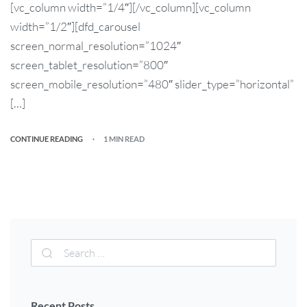
[vc_column width=”1/4″][/vc_column][vc_column
width=”1/2″][dfd_carousel
screen_normal_resolution=”1024″
screen_tablet_resolution=”800″
screen_mobile_resolution=”480″ slider_type=”horizontal”
[…]
CONTINUE READING
1 MIN READ
Recent Posts