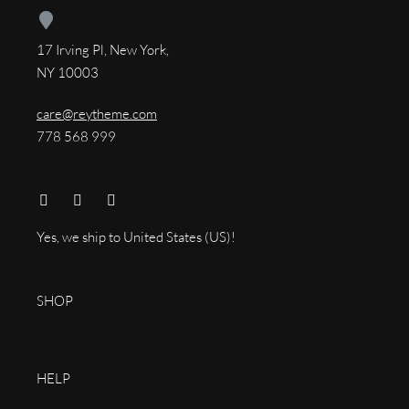
17 Irving Pl, New York,
NY 10003
care@reytheme.com
778 568 999
Yes, we ship to
United States (US)
!
SHOP
HELP