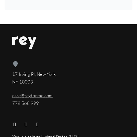
17 Irving Pl, New York,
NY 10003
care@reytheme.com
778 568 999
Yes, we ship to
United States (US)
!