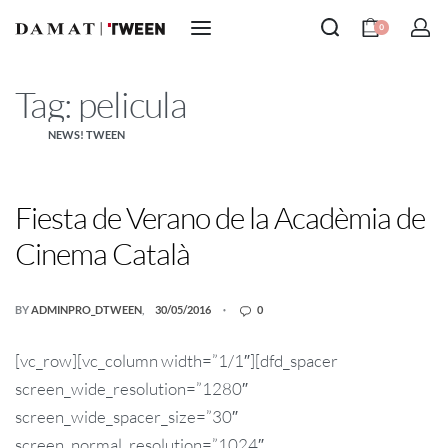
0
Tag:
pelicula
NEWS! TWEEN
Fiesta de Verano de la Acadèmia de
Cinema Català
BY
ADMINPRO_DTWEEN
30/05/2016
0
[vc_row][vc_column width=”1/1″][dfd_spacer
screen_wide_resolution=”1280″
screen_wide_spacer_size=”30″
screen_normal_resolution=”1024″