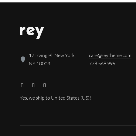
17 Irving Pl, New York,
care@reytheme.com
NY 10003
778 568 999
Yes, we ship to
United States (US)
!