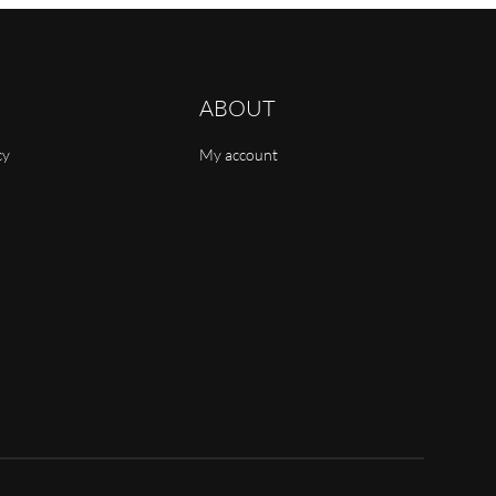
ABOUT
cy
My account