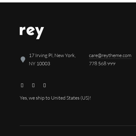
17 Irving Pl, New York,
care@reytheme.com
NY 10003
778 568 999
Yes, we ship to
United States (US)
!