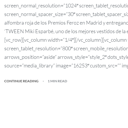
screen_normal_resolution=”1024″ screen_tablet_resolut
screen_normal_spacer_size=”30″ screen_tablet_spacer_si
alfombra roja de los Premios Feroz en Madrid y entregand
‘TWEEN Miki Esparbé, uno de los mejores vestidos de la 
[vc_row][vc_column width=”1/4″][/vc_column][vc_column
screen_tablet_resolution=”800″ screen_mobile_resolutio
arrows_position=”aside” arrows_style=”style_2″ dots_styl
source=”media_library” image=”16253″ custom_src=”” img_
CONTINUE READING
1 MIN READ