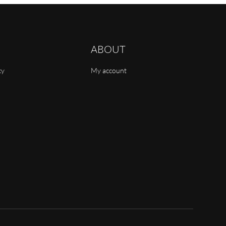
ABOUT
cy
My account