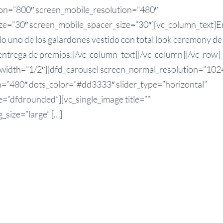
ion=”800″ screen_mobile_resolution=”480″
ze=”30″ screen_mobile_spacer_size=”30″][vc_column_text]En
o uno de los galardones vestido con total look ceremony de
entrega de premios.[/vc_column_text][/vc_column][/vc_row]
 width=”1/2″][dfd_carousel screen_normal_resolution=”102
n=”480″ dots_color=”#dd3333″ slider_type=”horizontal”
e=”dfdrounded”][vc_single_image title=””
size=”large” […]