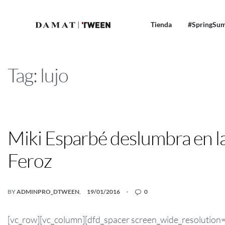
Tienda
#SpringSu
Tag:
lujo
NEWS! TWEEN
Miki Esparbé deslumbra en la
Feroz
BY
ADMINPRO_DTWEEN
19/01/2016
0
[vc_row][vc_column][dfd_spacer screen_wide_resolution