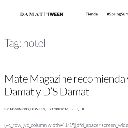
Tienda
#SpringSu
Tag:
hotel
NEWS! TWEEN
Mate Magazine recomienda ve
Damat y D’S Damat
BY
ADMINPRO_DTWEEN
21/08/2016
0
[vc_row][vc_column width=”1/1″][dfd_spacer screen_wid