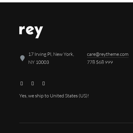
17 Irving Pl, New York,
care@reytheme.com
NY 10003
778 568 999
Yes, we ship to
United States (US)
!