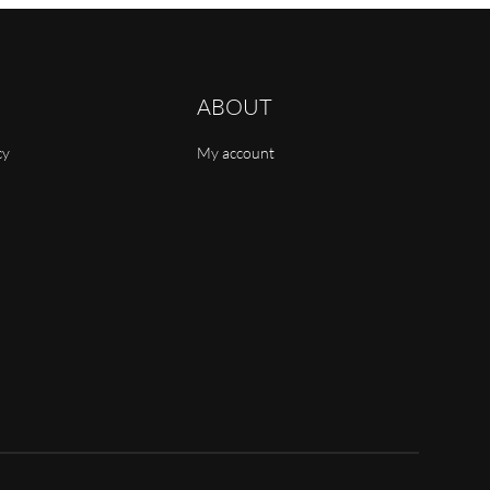
ABOUT
cy
My account