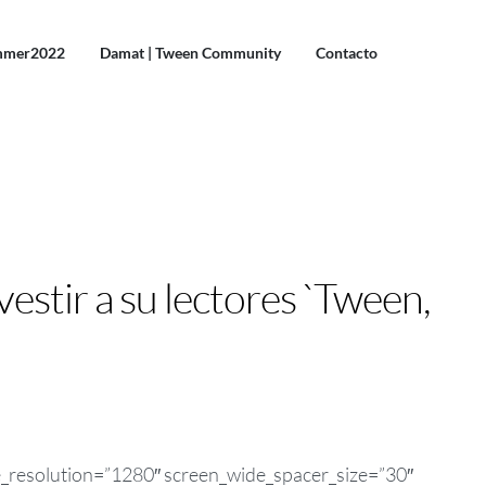
mmer2022
Damat | Tween Community
Contacto
stir a su lectores `Tween,
e_resolution=”1280″ screen_wide_spacer_size=”30″