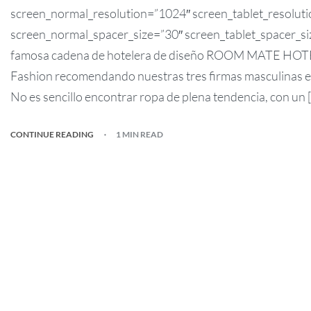
screen_normal_resolution=”1024″ screen_tablet_resolut
screen_normal_spacer_size=”30″ screen_tablet_spacer_si
famosa cadena de hotelera de diseño ROOM MATE HOTELS 
Fashion recomendando nuestras tres firmas masculinas e
No es sencillo encontrar ropa de plena tendencia, con un 
CONTINUE READING
1 MIN READ