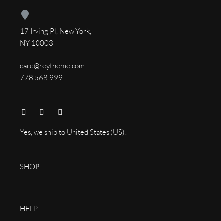
17 Irving Pl, New York,
NY 10003
care@reytheme.com
778 568 999
Yes, we ship to
United States (US)
!
SHOP
HELP