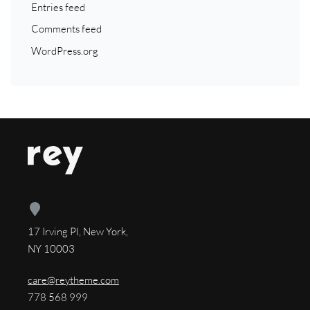
Entries feed
Comments feed
WordPress.org
17 Irving Pl, New York,
NY 10003
care@reytheme.com
778 568 999