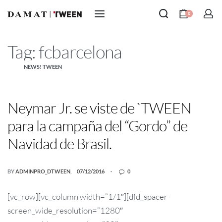
0
Tag:
fcbarcelona
NEWS! TWEEN
Neymar Jr. se viste de `TWEEN
para la campaña del “Gordo” de
Navidad de Brasil.
BY
ADMINPRO_DTWEEN
07/12/2016
0
[vc_row][vc_column width=”1/1″][dfd_spacer
screen_wide_resolution=”1280″