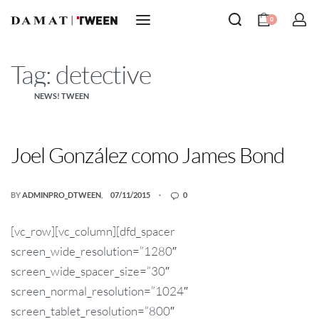
0
Tag:
detective
NEWS! TWEEN
Joel González como James Bond
BY
ADMINPRO_DTWEEN
07/11/2015
0
[vc_row][vc_column][dfd_spacer
screen_wide_resolution=”1280″
screen_wide_spacer_size=”30″
screen_normal_resolution=”1024″
screen_tablet_resolution=”800″