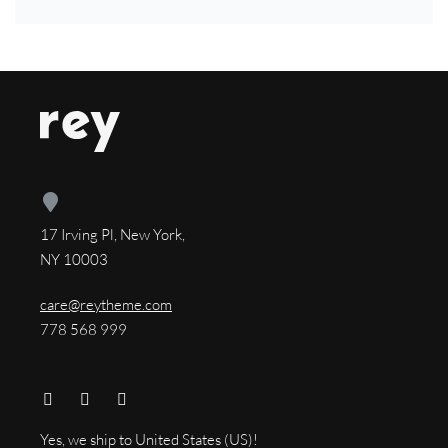
17 Irving Pl, New York,
NY 10003
care@reytheme.com
778 568 999
Yes, we ship to
United States (US)
!