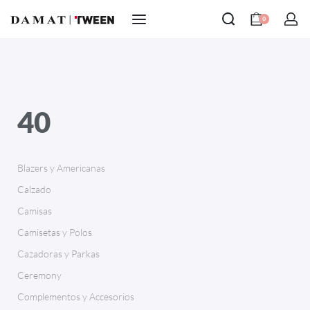
0
40
Blazers y Americanas
Calzado
Camisas
Camisetas y Polos
Cazadoras y Parkas
Ceremony
Complementos y Accesorios