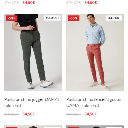
109,00
€
54,50
€
109,00
€
54,50
€
-50%
-50%
SOLD OUT
SOLD OUT
Pantalón chino jogger DAMAT
Pantalón chino tencel/algodón
(Slim Fit)
DAMAT (Slim Fit)
109,00
€
54,50
€
109,00
€
54,50
€