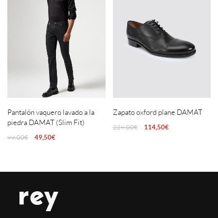
Pantalón vaquero lavado a la
Zapato oxford plane DAMAT
piedra DAMAT (Slim Fit)
229,00
€
114,50
€
99,00
€
49,50
€