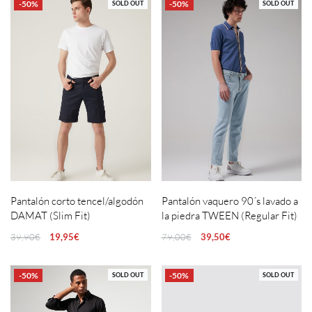
-50%
-50%
SOLD OUT
SOLD OUT
Pantalón corto tencel/algodón
Pantalón vaquero 90´s lavado a
DAMAT (Slim Fit)
la piedra TWEEN (Regular Fit)
39,90
€
19,95
€
79,00
€
39,50
€
-50%
-50%
SOLD OUT
SOLD OUT