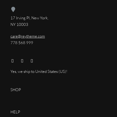
17 Irving Pl, New York,
NY 10003
care@reytheme.com
778 568 999
Yes, we ship to
United States (US)
!
SHOP
HELP