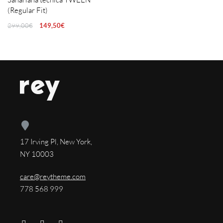
(Regular Fit)
299,00
€
149,50
€
17 Irving Pl, New York,
NY 10003
care@reytheme.com
778 568 999