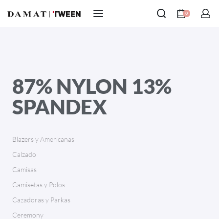
0
87% NYLON 13%
SPANDEX
Blazers y Americanas
Calzado
Camisas
Camisetas y Polos
Cazadoras y Parkas
Ceremony