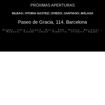
PRÓXIMAS APERTURAS​
BILBAO
|
VITORIA-GASTEIZ
|
OVIEDO
|
SANTIAGO
|
MÁLAGA
Paseo de Gracia, 114. Barcelona
España - Italia - Turquía - Rusia - EUA - Polonia - Marruecos -
Rumanía - Canadá - Líbano - Sudáfrica - Jordania - Egipto